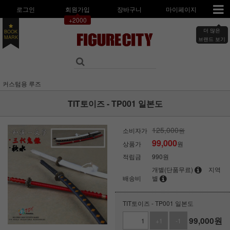
로그인
회원가입
장바구니
마이페이지
+2000
BOOK
더 많은
MARK
브랜드 보기
커스텀용 루즈
TIT토이즈 - TP001 일본도
125,000
소비자가
원
99,000
상품가
원
적립금
990원
개별(단품무료)
지역
배송비
별
TIT토이즈 - TP001 일본도
99,000
원
+1
-1