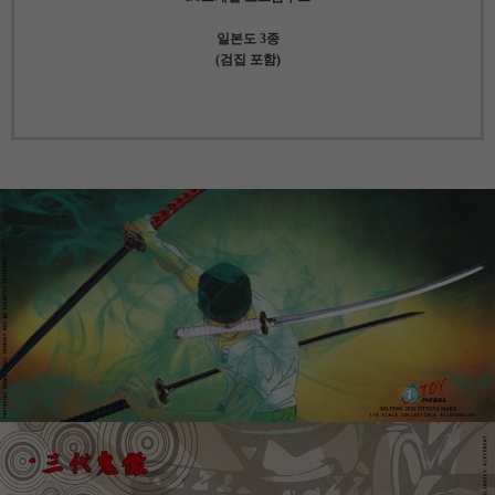
일본도 3종
(검집 포함)