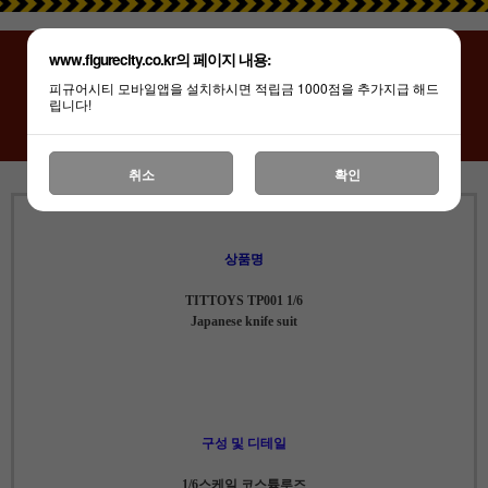
www.figurecity.co.kr의 페이지 내용:
※ 상품 상세페이지(상품명/상품설명 등)는
"피규어시티"에서 제작한 컨텐츠로 저작권법의 보호를 받습니다
피규어시티 모바일앱을 설치하시면 적립금 1000점을 추가지급 해드
립니다!
허가 없이 타 판매점의 무단복제 및 도용 시
법적 처벌을 받을 수 있습니다.
취소
확인
상품명
TITTOYS TP001 1/6
Japanese knife suit
구성 및 디테일
1/6스케일 코스튬루즈