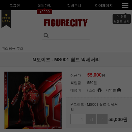
로그인
회원가입
장바구니
마이페이지
+2000
더 많은
BOOK
MARK
브랜드 보기
커스텀용 루즈
M토이즈 - MS001 쉴드 악세서리
55,000
상품가
원
적립금
550원
배송비
(조건)
지역별
M토이즈 - MS001 쉴드 악세서
리
55,000
원
+1
-1